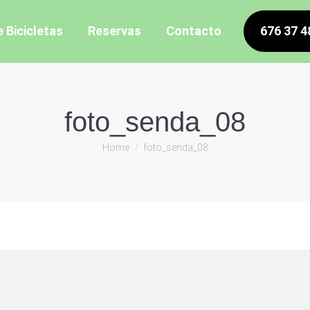
e Bicicletas
Reservas
Contacto
676 37 4
foto_senda_08
You are here:
Home
foto_senda_08