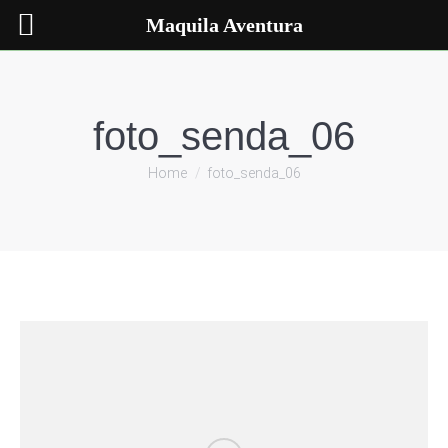
Maquila Aventura
foto_senda_06
You are here:
Home
foto_senda_06