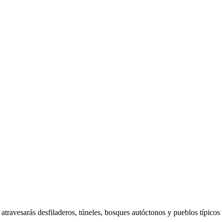
0
KILÓMETROS
0
DESNIVEL
s, atravesarás desfiladeros, túneles, bosques autóctonos y pueblos típico